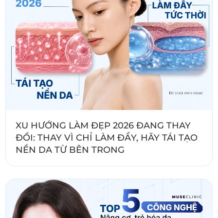
XU HƯỚNG LÀM ĐẸP 2026 ĐANG THAY
ĐỔI: THAY VÌ CHỈ LÀM ĐẦY, HÃY TÁI TẠO
NỀN DA TỪ BÊN TRONG